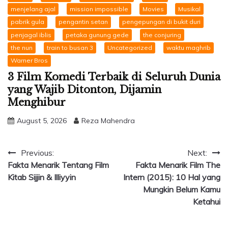
menjelang ajal
mission impossible
Movies
Musikal
pabrik gula
pengantin setan
pengepungan di bukit duri
penjagal iblis
petaka gunung gede
the conjuring
the nun
train to busan 3
Uncategorized
waktu maghrib
Warner Bros
3 Film Komedi Terbaik di Seluruh Dunia
yang Wajib Ditonton, Dijamin
Menghibur
August 5, 2026
Reza Mahendra
Post
Previous:
Next:
Fakta Menarik Tentang Film
Fakta Menarik Film The
navigation
Kitab Sijjin & Illiyyin
Intern (2015): 10 Hal yang
Mungkin Belum Kamu
Ketahui