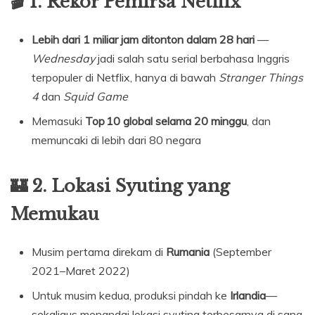
🎬 1. Rekor Pemirsa Netflix
Lebih dari 1 miliar jam ditonton dalam 28 hari
—
Wednesday
jadi salah satu serial berbahasa Inggris
terpopuler di Netflix, hanya di bawah
Stranger Things
4
dan
Squid Game
Memasuki
Top 10 global selama 20 minggu
, dan
memuncaki di lebih dari 80 negara
🏰 2. Lokasi Syuting yang
Memukau
Musim pertama direkam di
Rumania
(September
2021–Maret 2022)
Untuk musim kedua, produksi pindah ke
Irlandia
—
sekaligus menandai lokasi syuting terbesarnya di sana