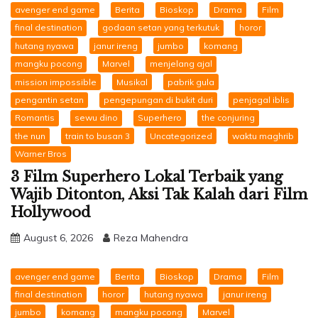
avenger end game
Berita
Bioskop
Drama
Film
final destination
godaan setan yang terkutuk
horor
hutang nyawa
janur ireng
jumbo
komang
mangku pocong
Marvel
menjelang ajal
mission impossible
Musikal
pabrik gula
pengantin setan
pengepungan di bukit duri
penjagal iblis
Romantis
sewu dino
Superhero
the conjuring
the nun
train to busan 3
Uncategorized
waktu maghrib
Warner Bros
3 Film Superhero Lokal Terbaik yang
Wajib Ditonton, Aksi Tak Kalah dari Film
Hollywood
August 6, 2026
Reza Mahendra
avenger end game
Berita
Bioskop
Drama
Film
final destination
horor
hutang nyawa
janur ireng
jumbo
komang
mangku pocong
Marvel