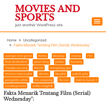
Skip
MOVIES AND
to
content
SPORTS
Just another WordPress site
Home
Uncategorized
Fakta Menarik Tentang Film (Serial) Wednesday”:
avenger end game
Berita
Bioskop
Drama
Film
final destination
janur ireng
jumbo
komang
mangku pocong
Marvel
menjelang ajal
mission impossible
Movies
Musikal
pabrik gula
pengantin setan
the conjuring
the nun
train to busan 3
Uncategorized
waktu maghrib
Fakta Menarik Tentang Film (Serial)
Wednesday”: