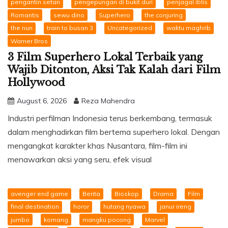
pengantin setan
pengepungan di bukit duri
penjagal iblis
Romantis
sewu dino
Superhero
the conjuring
the nun
train to busan 3
Uncategorized
waktu maghrib
Warner Bros
3 Film Superhero Lokal Terbaik yang
Wajib Ditonton, Aksi Tak Kalah dari Film
Hollywood
August 6, 2026
Reza Mahendra
Industri perfilman Indonesia terus berkembang, termasuk
dalam menghadirkan film bertema superhero lokal. Dengan
mengangkat karakter khas Nusantara, film-film ini
menawarkan aksi yang seru, efek visual
avenger end game
Berita
Bioskop
Drama
Film
final destination
horor
hutang nyawa
janur ireng
jumbo
komang
mangku pocong
Marvel