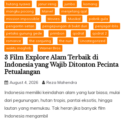
hutang nyawa
janur ireng
jumbo
komang
mangku pocong
Marvel
menjelang ajal
mission impossible
Movies
Musikal
pabrik gula
pengantin setan
pengepungan di bukit duri
penjagal iblis
petaka gunung gede
primbon
qodrat
qodrat 2
romance
the conjuring
the nun
Uncategorized
waktu maghrib
Warner Bros
3 Film Explore Alam Terbaik di
Indonesia yang Wajib Ditonton Pecinta
Petualangan
August 4, 2026
Reza Mahendra
Indonesia memiliki keindahan alam yang luar biasa, mulai
dari pegunungan, hutan tropis, pantai eksotis, hingga
lautan yang memukau. Tak heran jika banyak film
Indonesia mengambil