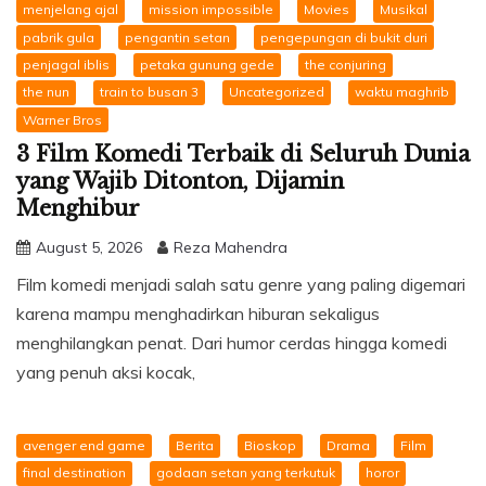
menjelang ajal
mission impossible
Movies
Musikal
pabrik gula
pengantin setan
pengepungan di bukit duri
penjagal iblis
petaka gunung gede
the conjuring
the nun
train to busan 3
Uncategorized
waktu maghrib
Warner Bros
3 Film Komedi Terbaik di Seluruh Dunia
yang Wajib Ditonton, Dijamin
Menghibur
August 5, 2026
Reza Mahendra
Film komedi menjadi salah satu genre yang paling digemari
karena mampu menghadirkan hiburan sekaligus
menghilangkan penat. Dari humor cerdas hingga komedi
yang penuh aksi kocak,
avenger end game
Berita
Bioskop
Drama
Film
final destination
godaan setan yang terkutuk
horor