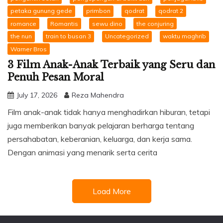
petaka gunung gede
primbon
qodrat
qodrat 2
romance
Romantis
sewu dino
the conjuring
the nun
train to busan 3
Uncategorized
waktu maghrib
Warner Bros
3 Film Anak-Anak Terbaik yang Seru dan
Penuh Pesan Moral
July 17, 2026
Reza Mahendra
Film anak-anak tidak hanya menghadirkan hiburan, tetapi
juga memberikan banyak pelajaran berharga tentang
persahabatan, keberanian, keluarga, dan kerja sama.
Dengan animasi yang menarik serta cerita
Load More