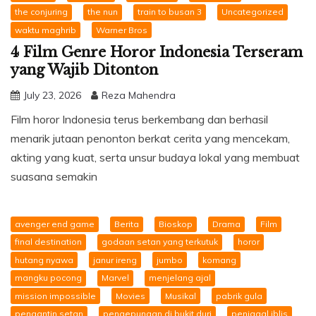
the conjuring
the nun
train to busan 3
Uncategorized
waktu maghrib
Warner Bros
4 Film Genre Horor Indonesia Terseram
yang Wajib Ditonton
July 23, 2026
Reza Mahendra
Film horor Indonesia terus berkembang dan berhasil
menarik jutaan penonton berkat cerita yang mencekam,
akting yang kuat, serta unsur budaya lokal yang membuat
suasana semakin
avenger end game
Berita
Bioskop
Drama
Film
final destination
godaan setan yang terkutuk
horor
hutang nyawa
janur ireng
jumbo
komang
mangku pocong
Marvel
menjelang ajal
mission impossible
Movies
Musikal
pabrik gula
pengantin setan
pengepungan di bukit duri
penjagal iblis