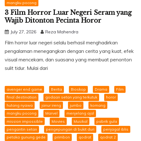
mangku pocong
3 Film Horror Luar Negeri Seram yang
Wajib Ditonton Pecinta Horor
July 27, 2026
Reza Mahendra
Film horror luar negeri selalu berhasil menghadirkan
pengalaman menegangkan dengan cerita yang kuat, efek
visual mencekam, dan suasana yang membuat penonton
sulit tidur. Mulai dari
avenger end game
Berita
Bioskop
Drama
Film
final destination
godaan setan yang terkutuk
horor
hutang nyawa
janur ireng
jumbo
komang
mangku pocong
Marvel
menjelang ajal
mission impossible
Movies
Musikal
pabrik gula
pengantin setan
pengepungan di bukit duri
penjagal iblis
petaka gunung gede
primbon
qodrat
qodrat 2