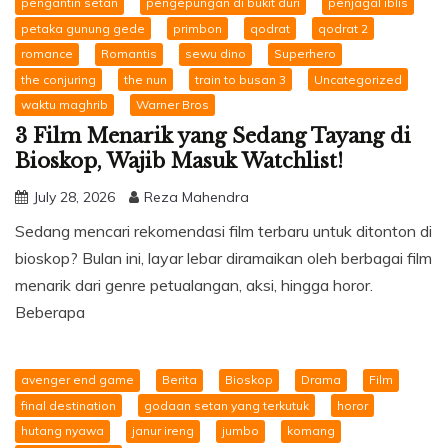
pengantin setan
pengepungan di bukit duri
penjagal iblis
petaka gunung gede
primbon
qodrat
qodrat 2
romance
Romantis
sewu dino
Superhero
the conjuring
the nun
train to busan 3
Uncategorized
waktu maghrib
Warner Bros
3 Film Menarik yang Sedang Tayang di
Bioskop, Wajib Masuk Watchlist!
July 28, 2026
Reza Mahendra
Sedang mencari rekomendasi film terbaru untuk ditonton di
bioskop? Bulan ini, layar lebar diramaikan oleh berbagai film
menarik dari genre petualangan, aksi, hingga horor.
Beberapa
avenger end game
Berita
Bioskop
Drama
Film
final destination
godaan setan yang terkutuk
horor
hutang nyawa
janur ireng
jumbo
komang