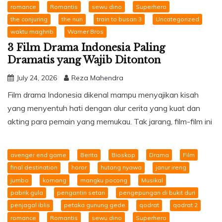
romance
Romantis
sewu dino
Superhero
the conjuring
the nun
train to busan 3
Uncategorized
waktu maghrib
Warner Bros
3 Film Drama Indonesia Paling
Dramatis yang Wajib Ditonton
July 24, 2026
Reza Mahendra
Film drama Indonesia dikenal mampu menyajikan kisah
yang menyentuh hati dengan alur cerita yang kuat dan
akting para pemain yang memukau. Tak jarang, film-film ini
avenger end game
Berita
Bioskop
Drama
Film
final destination
horor
hutang nyawa
janur ireng
jumbo
komang
mangku pocong
Musikal
pabrik gula
pengantin setan
pengepungan di bukit duri
penjagal iblis
petaka gunung gede
qodrat
qodrat 2
romance
Romantis
sewu dino
Superhero