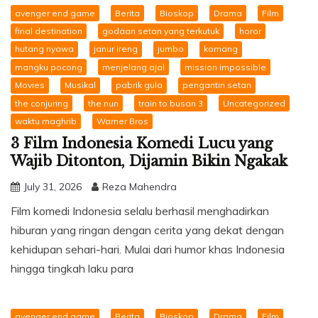
avenger end game
Berita
Bioskop
Drama
Film
final destination
godaan setan yang terkutuk
horor
hutang nyawa
janur ireng
jumbo
komang
mangku pocong
menjelang ajal
mission impossible
Movies
Musikal
pabrik gula
pengantin setan
the conjuring
the nun
train to busan 3
Uncategorized
waktu maghrib
Warner Bros
3 Film Indonesia Komedi Lucu yang
Wajib Ditonton, Dijamin Bikin Ngakak
July 31, 2026
Reza Mahendra
Film komedi Indonesia selalu berhasil menghadirkan
hiburan yang ringan dengan cerita yang dekat dengan
kehidupan sehari-hari. Mulai dari humor khas Indonesia
hingga tingkah laku para
avenger end game
Berita
Bioskop
Drama
Film