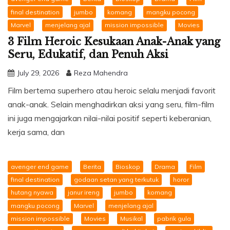
final destination
jumbo
komang
mangku pocong
Marvel
menjelang ajal
mission impossible
Movies
3 Film Heroic Kesukaan Anak-Anak yang
Seru, Edukatif, dan Penuh Aksi
July 29, 2026
Reza Mahendra
Film bertema superhero atau heroic selalu menjadi favorit
anak-anak. Selain menghadirkan aksi yang seru, film-film
ini juga mengajarkan nilai-nilai positif seperti keberanian,
kerja sama, dan
avenger end game
Berita
Bioskop
Drama
Film
final destination
godaan setan yang terkutuk
horor
hutang nyawa
janur ireng
jumbo
komang
mangku pocong
Marvel
menjelang ajal
mission impossible
Movies
Musikal
pabrik gula