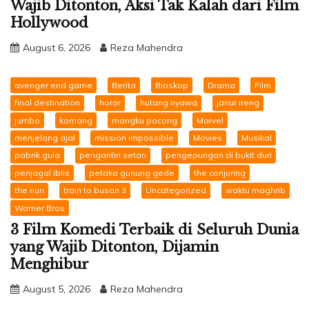
Wajib Ditonton, Aksi Tak Kalah dari Film
Hollywood
August 6, 2026
Reza Mahendra
avenger end game
Berita
Bioskop
Drama
Film
final destination
horor
hutang nyawa
janur ireng
jumbo
komang
mangku pocong
Marvel
menjelang ajal
mission impossible
Movies
Musikal
pabrik gula
pengantin setan
pengepungan di bukit duri
penjagal iblis
petaka gunung gede
the conjuring
the nun
train to busan 3
Uncategorized
waktu maghrib
Warner Bros
3 Film Komedi Terbaik di Seluruh Dunia
yang Wajib Ditonton, Dijamin
Menghibur
August 5, 2026
Reza Mahendra