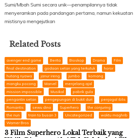
Sumi/Mbah Sumi secara unik—penampilannya tidak
menyeramkan pada pandangan pertama, namun kekuatan
mistisnya mengejutkan
Related Posts
avenger end game
Berita
Bioskop
Drama
Film
final destination
godaan setan yang terkutuk
horor
hutang nyawa
janur ireng
jumbo
komang
mangku pocong
Marvel
menjelang ajal
mission impossible
Musikal
pabrik gula
pengantin setan
pengepungan di bukit duri
penjagal iblis
Romantis
sewu dino
Superhero
the conjuring
the nun
train to busan 3
Uncategorized
waktu maghrib
Warner Bros
3 Film Superhero Lokal Terbaik yang