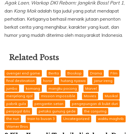
Agak Laen
,
Warkop DKI Reborn: Jangkrik Boss! Part 1
,
dan
Kang Mak
adalah tiga judul yang patut mendapat
perhatian. Ketiganya berhasil menarik jutaan penonton
berkat cerita yang menghibur, karakter yang kuat, dan
humor yang mudah diterima oleh masyarakat Indonesia.
Related Posts
avenger end game
Berita
Bioskop
Drama
Film
final destination
horor
hutang nyawa
janur ireng
jumbo
komang
mangku pocong
Marvel
menjelang ajal
mission impossible
Movies
Musikal
pabrik gula
pengantin setan
pengepungan di bukit duri
penjagal iblis
petaka gunung gede
the conjuring
the nun
train to busan 3
Uncategorized
waktu maghrib
Warner Bros