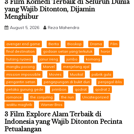
3 Film Komedi Terbaik di Seluruh Dunia
yang Wajib Ditonton, Dijamin
Menghibur
August 5, 2026
Reza Mahendra
avenger end game
Berita
Bioskop
Drama
Film
final destination
godaan setan yang terkutuk
horor
hutang nyawa
janur ireng
jumbo
komang
mangku pocong
Marvel
menjelang ajal
mission impossible
Movies
Musikal
pabrik gula
pengantin setan
pengepungan di bukit duri
penjagal iblis
petaka gunung gede
primbon
qodrat
qodrat 2
romance
the conjuring
the nun
Uncategorized
waktu maghrib
Warner Bros
3 Film Explore Alam Terbaik di
Indonesia yang Wajib Ditonton Pecinta
Petualangan